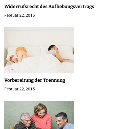
i
Widerrufsrecht des Aufhebungsvertrags
g
Februar 22, 2015
a
t
i
o
n
Vorbereitung der Trennung
Februar 22, 2015