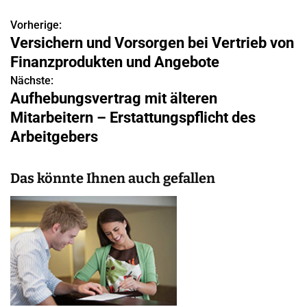
Vorherige:
B
Versichern und Vorsorgen bei Vertrieb von
e
Finanzprodukten und Angebote
i
Nächste:
Aufhebungsvertrag mit älteren
t
Mitarbeitern – Erstattungspflicht des
r
Arbeitgebers
a
Das könnte Ihnen auch gefallen
g
s
n
a
v