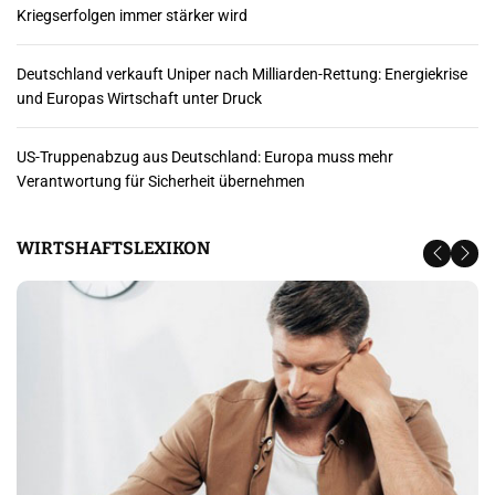
r
Kriegserfolgen immer stärker wird
B
Deutschland verkauft Uniper nach Milliarden-Rettung: Energiekrise
e
und Europas Wirtschaft unter Druck
i
US-Truppenabzug aus Deutschland: Europa muss mehr
t
Verantwortung für Sicherheit übernehmen
r
WIRTSHAFTSLEXIKON
ä
g
e