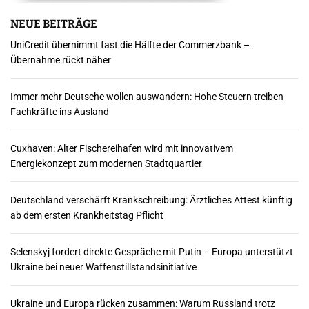
m
NEUE BEITRÄGE
UniCredit übernimmt fast die Hälfte der Commerzbank –
e
Übernahme rückt näher
r
Immer mehr Deutsche wollen auswandern: Hohe Steuern treiben
i
Fachkräfte ins Ausland
e
Cuxhaven: Alter Fischereihafen wird mit innovativem
r
Energiekonzept zum modernen Stadtquartier
u
Deutschland verschärft Krankschreibung: Ärztliches Attest künftig
n
ab dem ersten Krankheitstag Pflicht
g
Selenskyj fordert direkte Gespräche mit Putin – Europa unterstützt
d
Ukraine bei neuer Waffenstillstandsinitiative
e
Ukraine und Europa rücken zusammen: Warum Russland trotz