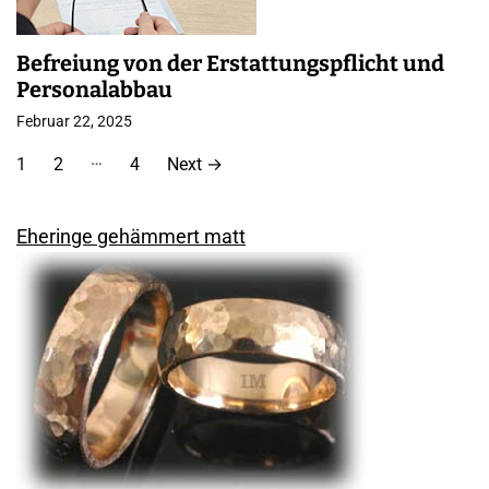
Befreiung von der Erstattungspflicht und
Personalabbau
Februar 22, 2025
S
…
1
2
4
Next
→
e
i
Eheringe gehämmert matt
t
e
n
n
u
m