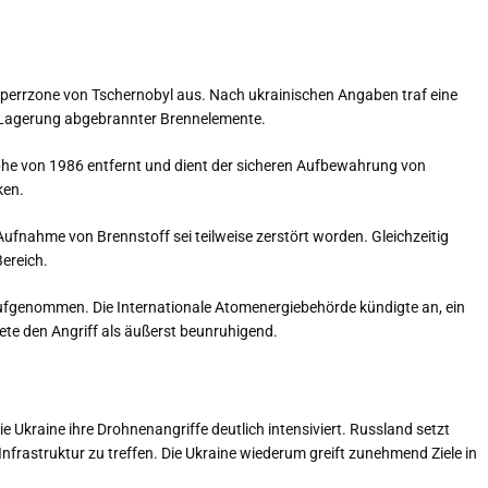
Sperrzone von Tschernobyl aus. Nach ukrainischen Angaben traf eine
 Lagerung abgebrannter Brennelemente.
phe von 1986 entfernt und dient der sicheren Aufbewahrung von
ken.
Aufnahme von Brennstoff sei teilweise zerstört worden. Gleichzeitig
Bereich.
aufgenommen. Die Internationale Atomenergiebehörde kündigte an, ein
te den Angriff als äußerst beunruhigend.
Ukraine ihre Drohnenangriffe deutlich intensiviert. Russland setzt
nfrastruktur zu treffen. Die Ukraine wiederum greift zunehmend Ziele in