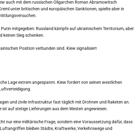
Kiew auch mit dem russischen Oligarchen Roman Abramowitsch
ml unter britischen und europäischen Sanktionen, spielte aber in
rmittlungsversuchen.
n Putin mitgegeben: Russland kämpfe auf ukrainischem Territorium, aber
nd keinen Sieg schenken.
ainischen Position verbunden sind. Kiew signalisiert
ische Lage extrem angespannt. Kiew fordert von seinen westlichen
Luftverteidigung.
lagen und zivile Infrastruktur fast täglich mit Drohnen und Raketen an.
ie ist auf stetige Lieferungen aus dem Westen angewiesen.
icht nur eine militärische Frage, sondern eine Voraussetzung dafür, dass
Luftangriffen bleiben Städte, Kraftwerke, Verkehrswege und