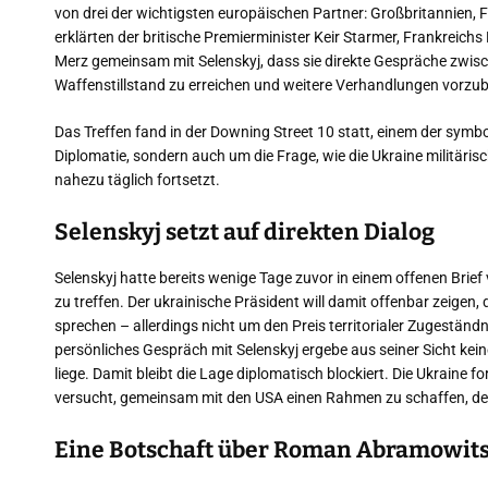
von drei der wichtigsten europäischen Partner: Großbritannien
erklärten der britische Premierminister Keir Starmer, Frankrei
Merz gemeinsam mit Selenskyj, dass sie direkte Gespräche zwisch
Waffenstillstand zu erreichen und weitere Verhandlungen vorzub
Das Treffen fand in der Downing Street 10 statt, einem der symbo
Diplomatie, sondern auch um die Frage, wie die Ukraine militäri
nahezu täglich fortsetzt.
Selenskyj setzt auf direkten Dialog
Selenskyj hatte bereits wenige Tage zuvor in einem offenen Brie
zu treffen. Der ukrainische Präsident will damit offenbar zeigen, 
sprechen – allerdings nicht um den Preis territorialer Zugeständni
persönliches Gespräch mit Selenskyj ergebe aus seiner Sicht kein
liege. Damit bleibt die Lage diplomatisch blockiert. Die Ukraine 
versucht, gemeinsam mit den USA einen Rahmen zu schaffen, d
Eine Botschaft über Roman Abramowit