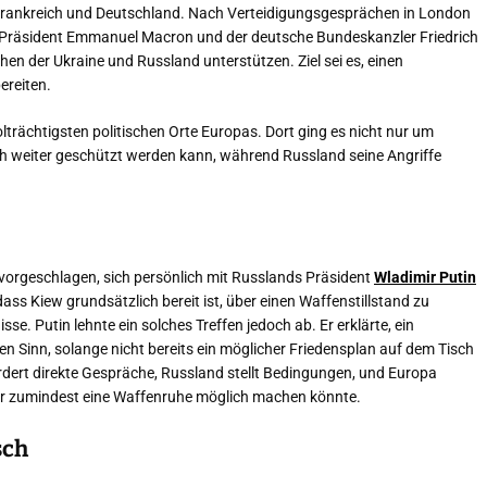
, Frankreich und Deutschland. Nach Verteidigungsgesprächen in London
chs Präsident Emmanuel Macron und der deutsche Bundeskanzler Friedrich
en der Ukraine und Russland unterstützen. Ziel sei es, einen
ereiten.
lträchtigsten politischen Orte Europas. Dort ging es nicht nur um
sch weiter geschützt werden kann, während Russland seine Angriffe
f vorgeschlagen, sich persönlich mit Russlands Präsident
Wladimir Putin
dass Kiew grundsätzlich bereit ist, über einen Waffenstillstand zu
sse. Putin lehnte ein solches Treffen jedoch ab. Er erklärte, ein
en Sinn, solange nicht bereits ein möglicher Friedensplan auf dem Tisch
fordert direkte Gespräche, Russland stellt Bedingungen, und Europa
er zumindest eine Waffenruhe möglich machen könnte.
sch