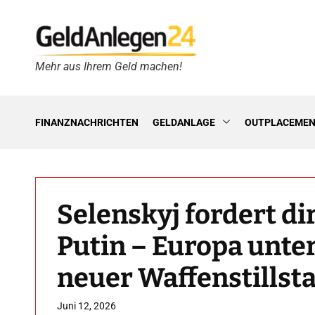
S
k
i
p
Mehr aus Ihrem Geld machen!
G
t
e
o
l
c
d
o
FINANZNACHRICHTEN
GELDANLAGE
OUTPLACEME
A
n
n
t
l
e
e
n
g
t
Selenskyj fordert d
e
n
Putin – Europa unter
2
4
neuer Waffenstillsta
h
Juni 12, 2026