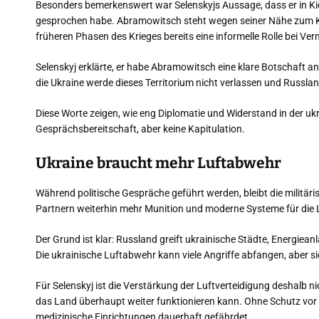
Besonders bemerkenswert war Selenskyjs Aussage, dass er in 
gesprochen habe. Abramowitsch steht wegen seiner Nähe zum Kre
früheren Phasen des Krieges bereits eine informelle Rolle bei Ve
Selenskyj erklärte, er habe Abramowitsch eine klare Botschaft a
die Ukraine werde dieses Territorium nicht verlassen und Russla
Diese Worte zeigen, wie eng Diplomatie und Widerstand in der ukr
Gesprächsbereitschaft, aber keine Kapitulation.
Ukraine braucht mehr Luftabwehr
Während politische Gespräche geführt werden, bleibt die militär
Partnern weiterhin mehr Munition und moderne Systeme für die 
Der Grund ist klar: Russland greift ukrainische Städte, Energiean
Die ukrainische Luftabwehr kann viele Angriffe abfangen, aber s
Für Selenskyj ist die Verstärkung der Luftverteidigung deshalb n
das Land überhaupt weiter funktionieren kann. Ohne Schutz vor 
medizinische Einrichtungen dauerhaft gefährdet.