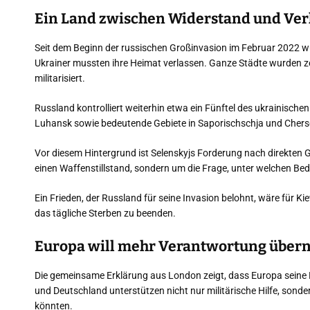
Ein Land zwischen Widerstand und Ve
Seit dem Beginn der russischen Großinvasion im Februar 2022 w
Ukrainer mussten ihre Heimat verlassen. Ganze Städte wurden z
militarisiert.
Russland kontrolliert weiterhin etwa ein Fünftel des ukrainische
Luhansk sowie bedeutende Gebiete in Saporischschja und Chers
Vor diesem Hintergrund ist Selenskyjs Forderung nach direkten G
einen Waffenstillstand, sondern um die Frage, unter welchen B
Ein Frieden, der Russland für seine Invasion belohnt, wäre für K
das tägliche Sterben zu beenden.
Europa will mehr Verantwortung übe
Die gemeinsame Erklärung aus London zeigt, dass Europa seine Ro
und Deutschland unterstützen nicht nur militärische Hilfe, sonde
könnten.