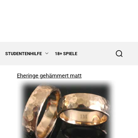
STUDENTENHILFE
18+ SPIELE
S
e
a
r
Eheringe gehämmert matt
c
h