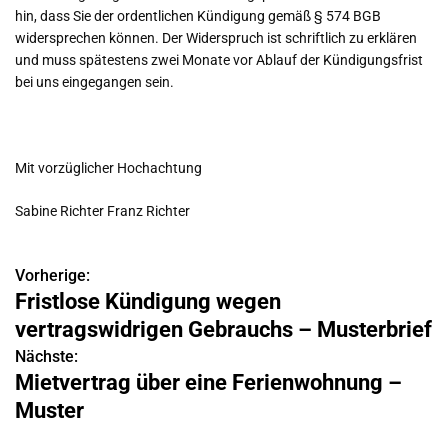
hin, dass Sie der ordentlichen Kündigung gemäß § 574 BGB
widersprechen können. Der Widerspruch ist schriftlich zu erklären
und muss spätestens zwei Monate vor Ablauf der Kündigungsfrist
bei uns eingegangen sein.
Mit vorzüglicher Hochachtung
Sabine Richter Franz Richter
Vorherige:
B
Fristlose Kündigung wegen
e
vertragswidrigen Gebrauchs – Musterbrief
i
Nächste:
Mietvertrag über eine Ferienwohnung –
t
Muster
r