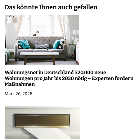
a
Das könnte Ihnen auch gefallen
g
s
n
a
v
Wohnungsnot in Deutschland 320.000 neue
i
Wohnungen pro Jahr bis 2030 nötig – Experten fordern
Maßnahmen
g
März 26, 2025
a
t
i
o