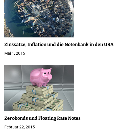
t
i
o
n
Zinssätze, Inflation und die Notenbank in den USA
Mai 1, 2015
Zerobonds und Floating Rate Notes
Februar 22, 2015