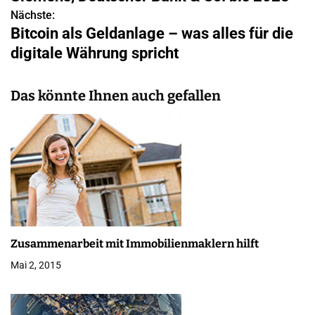
i
Nächste:
Bitcoin als Geldanlage – was alles für die
t
digitale Währung spricht
r
a
Das könnte Ihnen auch gefallen
g
s
n
a
v
Zusammenarbeit mit Immobilienmaklern hilft
i
Mai 2, 2015
g
a