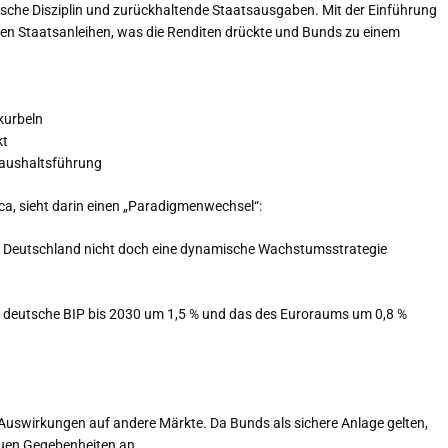
lische Disziplin und zurückhaltende Staatsausgaben. Mit der Einführung
n Staatsanleihen, was die Renditen drückte und Bunds zu einem
kurbeln
kt
Haushaltsführung
a, sieht darin einen „Paradigmenwechsel“:
ob Deutschland nicht doch eine dynamische Wachstumsstrategie
deutsche BIP bis 2030 um 1,5 % und das des Euroraums um 0,8 %
Auswirkungen auf andere Märkte. Da Bunds als sichere Anlage gelten,
euen Gegebenheiten an.