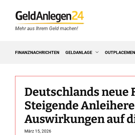
S
k
i
p
Mehr aus Ihrem Geld machen!
G
t
e
o
l
c
d
o
FINANZNACHRICHTEN
GELDANLAGE
OUTPLACEME
A
n
n
t
l
e
e
n
g
t
Deutschlands neue F
e
n
Steigende Anleihere
2
4
Auswirkungen auf d
h
März 15, 2026