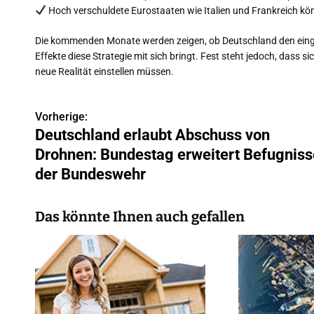
Hoch verschuldete Eurostaaten wie Italien und Frankreich kö
Die kommenden Monate werden zeigen, ob Deutschland den einges
Effekte diese Strategie mit sich bringt. Fest steht jedoch, dass
neue Realität einstellen müssen.
Vorherige:
B
Deutschland erlaubt Abschuss von
e
Drohnen: Bundestag erweitert Befugniss
i
der Bundeswehr
t
Das könnte Ihnen auch gefallen
r
a
g
s