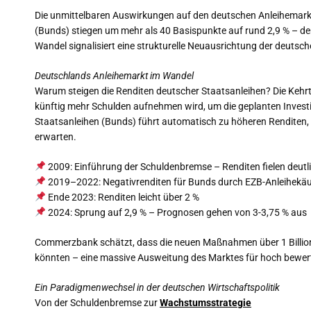
Die unmittelbaren Auswirkungen auf den deutschen Anleihemarkt
(Bunds) stiegen um mehr als 40 Basispunkte auf rund 2,9 % – der
Wandel signalisiert eine strukturelle Neuausrichtung der deutsche
Deutschlands Anleihemarkt im Wandel
Warum steigen die Renditen deutscher Staatsanleihen? Die Kehrt
künftig mehr Schulden aufnehmen wird, um die geplanten Invest
Staatsanleihen (Bunds) führt automatisch zu höheren Renditen, 
erwarten.
2009: Einführung der Schuldenbremse – Renditen fielen deutl
2019–2022: Negativrenditen für Bunds durch EZB-Anleihekä
Ende 2023: Renditen leicht über 2 %
2024: Sprung auf 2,9 % – Prognosen gehen von 3-3,75 % aus
Commerzbank schätzt, dass die neuen Maßnahmen über 1 Billion
könnten – eine massive Ausweitung des Marktes für hoch bewert
Ein Paradigmenwechsel in der deutschen Wirtschaftspolitik
Von der Schuldenbremse zur
Wachstumsstrategie