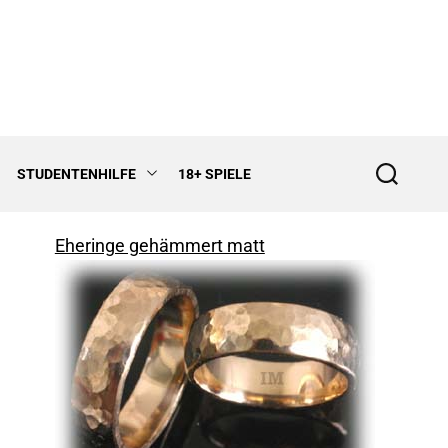
STUDENTENHILFE
18+ SPIELE
S
e
a
r
Eheringe gehämmert matt
c
h