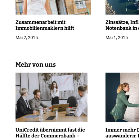
n
a
Zusammenarbeit mit
Zinssätze, Inf
Immobilienmaklern hilft
Notenbank in
v
Mai 2, 2015
Mai 1, 2015
i
g
Mehr von uns
a
t
i
o
n
UniCredit übernimmt fast die
Immer mehr D
Hälfte der Commerzbank –
auswandern: 