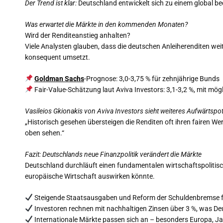
Der Trend ist klar:
Deutschland entwickelt sich zu einem global b
Was erwartet die Märkte in den kommenden Monaten?
Wird der Renditeanstieg anhalten?
Viele Analysten glauben, dass die deutschen Anleiherenditen weit
konsequent umsetzt.
Goldman Sachs
-Prognose: 3,0-3,75 % für zehnjährige Bunds
Fair-Value-Schätzung laut Aviva Investors: 3,1-3,2 %, mit mögl
Vasileios Gkionakis von Aviva Investors sieht weiteres Aufwärtspot
„Historisch gesehen übersteigen die Renditen oft ihren fairen 
oben sehen.“
Fazit: Deutschlands neue Finanzpolitik verändert die Märkte
Deutschland durchläuft einen fundamentalen wirtschaftspolitisc
europäische Wirtschaft auswirken könnte.
Steigende Staatsausgaben und Reform der Schuldenbremse fü
Investoren rechnen mit nachhaltigen Zinsen über 3 %, was Deu
Internationale Märkte passen sich an – besonders Europa, J