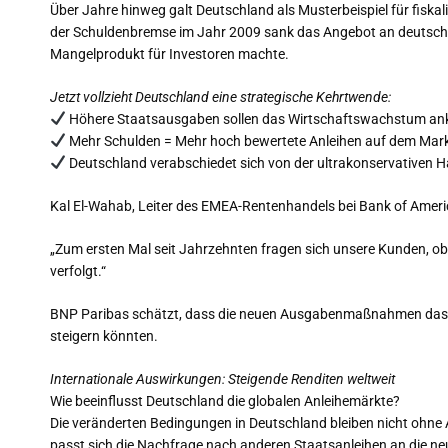
Über Jahre hinweg galt Deutschland als Musterbeispiel für fiska
der Schuldenbremse im Jahr 2009 sank das Angebot an deutsche
Mangelprodukt für Investoren machte.
Jetzt vollzieht Deutschland eine strategische Kehrtwende:
Höhere Staatsausgaben sollen das Wirtschaftswachstum an
Mehr Schulden = Mehr hoch bewertete Anleihen auf dem Mar
Deutschland verabschiedet sich von der ultrakonservativen 
Kal El-Wahab, Leiter des EMEA-Rentenhandels bei Bank of Americ
„Zum ersten Mal seit Jahrzehnten fragen sich unsere Kunden, 
verfolgt.“
BNP Paribas schätzt, dass die neuen Ausgabenmaßnahmen das 
steigern könnten.
Internationale Auswirkungen: Steigende Renditen weltweit
Wie beeinflusst Deutschland die globalen Anleihemärkte?
Die veränderten Bedingungen in Deutschland bleiben nicht ohne 
passt sich die Nachfrage nach anderen Staatsanleihen an die n