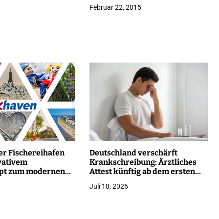
Februar 22, 2015
er Fischereihafen
Deutschland verschärft
vativem
Krankschreibung: Ärztliches
pt zum modernen
Attest künftig ab dem ersten
Krankheitstag Pflicht
Juli 18, 2026