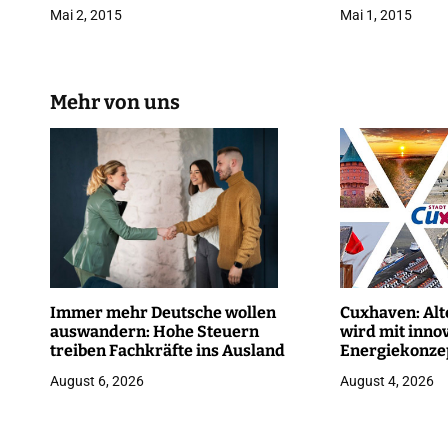
Mai 2, 2015
Mai 1, 2015
i
g
Mehr von uns
a
t
i
o
n
Immer mehr Deutsche wollen
Cuxhaven: Alt
auswandern: Hohe Steuern
wird mit inno
treiben Fachkräfte ins Ausland
Energiekonze
Stadtquartier
August 6, 2026
August 4, 2026