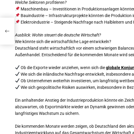
Welche Sektoren profitieren?
Maschinenbau – Investitionen in Produktionsanlagen könnte
Bauindustrie – Infrastrukturprojekte könnten die Produktion i
Elektroindustrie – Steigende Nachfrage nach Halbleitern un
:
Ausblick: Wohin steuert die deutsche Wirtschaft?
ärkte
Wie könnte sich die wirtschaftliche Lage entwickeln?
Deutschland steht wirtschaftlich vor einem schwierigen Balan
Außenhandel. Entscheidend für die kommenden Monate wird sei
Ob die Exporte wieder anziehen, wenn sich die
globale Konju
Wie sich die inländische Nachfrage entwickelt, insbesondere a
Ob Unternehmen weiterhin investieren, um langfristig wettbew
Wie sich geopolitische Risiken auswirken, insbesondere in Be
Ein anhaltender Anstieg der Industrieproduktion könnte ein Zeichen
abzuwarten, ob Exportmärkte wieder an Dynamik gewinnen oder
langfristiges Wachstum zu sichern.
Die kommenden Monate werden zeigen, ob Deutschland den aktue
Industrieentwicklung auf das Gesamtwachstum der Wirtschaft a