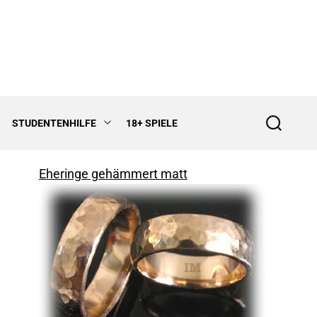
STUDENTENHILFE
18+ SPIELE
S
e
a
r
Eheringe gehämmert matt
c
h