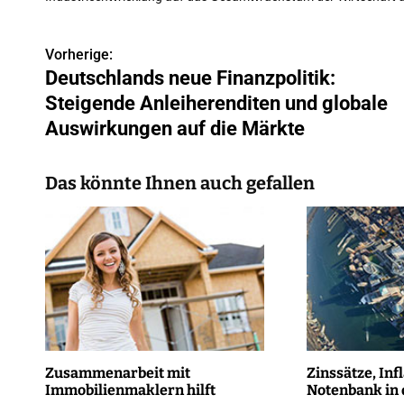
Vorherige:
B
Deutschlands neue Finanzpolitik:
e
Steigende Anleiherenditen und globale
i
Auswirkungen auf die Märkte
t
Das könnte Ihnen auch gefallen
r
a
g
s
n
a
Zusammenarbeit mit
Zinssätze, Inf
Immobilienmaklern hilft
Notenbank in
v