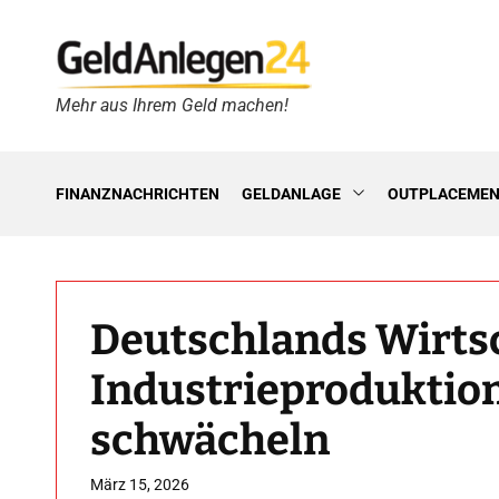
S
k
i
p
Mehr aus Ihrem Geld machen!
G
t
e
o
l
c
d
o
FINANZNACHRICHTEN
GELDANLAGE
OUTPLACEME
A
n
n
t
l
e
e
n
g
t
Deutschlands Wirts
e
n
Industrieproduktion
2
4
schwächeln
h
März 15, 2026