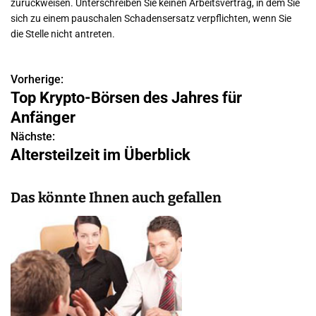
zurückweisen. Unterschreiben Sie keinen Arbeitsvertrag, in dem Sie
sich zu einem pauschalen Schadensersatz verpflichten, wenn Sie
die Stelle nicht antreten.
Vorherige:
B
Top Krypto-Börsen des Jahres für
e
Anfänger
i
Nächste:
Altersteilzeit im Überblick
t
r
Das könnte Ihnen auch gefallen
a
g
s
n