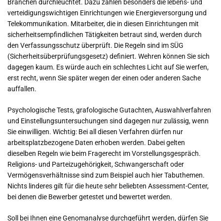
Branchen durchleuchtet. Dazu zählen besonders die lebens- und
verteidigungswichtigen Einrichtungen wie Energieversorgung und
Telekommunikation. Mitarbeiter, die in diesen Einrichtungen mit
sicherheitsempfindlichen Tätigkeiten betraut sind, werden durch
den Verfassungsschutz überprüft. Die Regeln sind im SÜG
(Sicherheitsüberprüfungsgesetz) definiert. Wehren können Sie sich
dagegen kaum. Es würde auch ein schlechtes Licht auf Sie werfen,
erst recht, wenn Sie später wegen der einen oder anderen Sache
auffallen.
Psychologische Tests, grafologische Gutachten, Auswahlverfahren
und Einstellungsuntersuchungen sind dagegen nur zulässig, wenn
Sie einwilligen. Wichtig: Bei all diesen Verfahren dürfen nur
arbeitsplatzbezogene Daten erhoben werden. Dabei gelten
dieselben Regeln wie beim Fragerecht im Vorstellungsgespräch.
Religions- und Parteizugehörigkeit, Schwangerschaft oder
Vermögensverhältnisse sind zum Beispiel auch hier Tabuthemen.
Nichts linderes gilt für die heute sehr beliebten Assessment-Center,
bei denen die Bewerber getestet und bewertet werden.
Soll bei Ihnen eine Genomanalyse durchgeführt werden, dürfen Sie