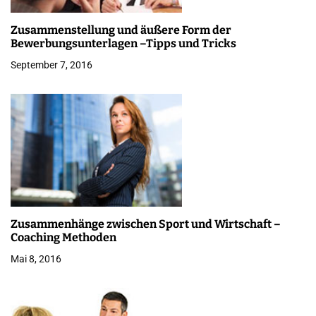
a
Zusammenstellung und äußere Form der
v
Bewerbungsunterlagen –Tipps und Tricks
i
September 7, 2016
g
a
t
i
o
n
Zusammenhänge zwischen Sport und Wirtschaft –
Coaching Methoden
Mai 8, 2016