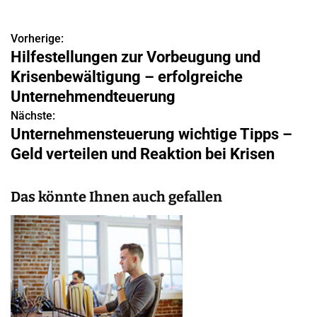
Vorherige:
B
Hilfestellungen zur Vorbeugung und
e
Krisenbewältigung – erfolgreiche
i
Unternehmendteuerung
Nächste:
t
Unternehmensteuerung wichtige Tipps –
r
Geld verteilen und Reaktion bei Krisen
a
Das könnte Ihnen auch gefallen
g
s
n
a
v