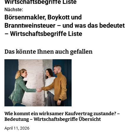
Wirtschaftsbegriffe Liste
t
Nächste:
r
Börsenmakler, Boykott und
Branntweinsteuer – und was das bedeutet
a
– Wirtschaftsbegriffe Liste
g
s
Das könnte Ihnen auch gefallen
n
a
v
i
g
Wie kommt ein wirksamer Kaufvertrag zustande? –
a
Bedeutung – Wirtschaftsbegriffe Übersicht
t
April 11, 2026