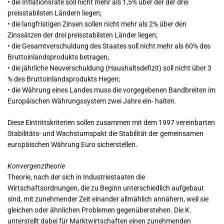
• die Inflationsrate soll nicht mehr als 1,5% über der der drei
preisstabilsten Ländern liegen;
• die langfristigen Zinsen sollen nicht mehr als 2% über den
Zinssätzen der drei preisstabilsten Länder liegen;
• die Gesamtverschuldung des Staates soll nicht mehr als 60% des
Bruttoinlandsprodukts betragen;
• die jährliche Neuverschuldung (Haushaltsdefizit) soll nicht über 3
% des Bruttoinlandsprodukts Hegen;
• die Währung eines Landes muss die vorgegebenen Bandbreiten im
Europäischen Währungssystem zwei Jahre ein- halten.
Diese Eintrittskriterien sollen zusammen mit dem 1997 vereinbarten
Stabilitäts- und Wachstumspakt die Stabilität der gemeinsamen
europäischen Währung Euro sicherstellen.
Konvergenztheorie
Theorie, nach der sich in Industriestaaten die
Wirtschaftsordnungen, die zu Beginn unterschiedlich aufgebaut
sind, mit zunehmender Zeit einander allmählich annähern, weil sie
gleichen oder ähnlichen Problemen gegenüberstehen. Die K.
unterstellt dabei für Marktwirtschaften einen zunehmenden