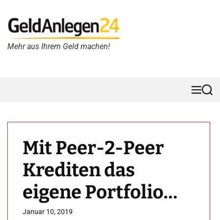
S
k
i
p
Mehr aus Ihrem Geld machen!
G
t
e
o
l
c
d
o
A
n
M
S
e
e
n
t
n
a
l
e
u
r
e
n
c
g
t
h
Mit Peer-2-Peer
e
n
Krediten das
2
4
eigene Portfolio
h
weiter
Januar 10, 2019