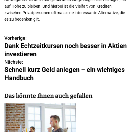
auf Höhe zu bleiben. Und hierbei ist die Vielfalt von Krediten
zwischen Privatpersonen oftmals eine interessante Alternative, die
es zu bedenken gilt.
Vorherige:
B
Dank Echtzeitkursen noch besser in Aktien
e
investieren
i
Nächste:
Schnell kurz Geld anlegen – ein wichtiges
t
Handbuch
r
a
Das könnte Ihnen auch gefallen
g
s
n