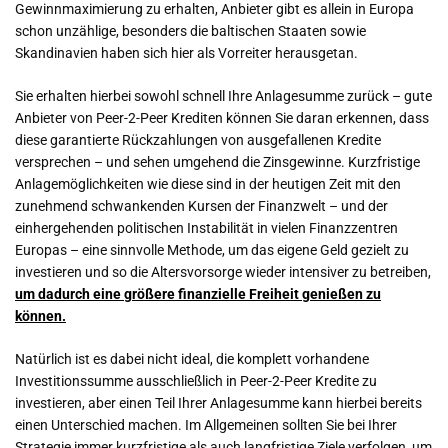
Gewinnmaximierung zu erhalten, Anbieter gibt es allein in Europa
schon unzählige, besonders die baltischen Staaten sowie
Skandinavien haben sich hier als Vorreiter herausgetan.
Sie erhalten hierbei sowohl schnell Ihre Anlagesumme zurück – gute
Anbieter von Peer-2-Peer Krediten können Sie daran erkennen, dass
diese garantierte Rückzahlungen von ausgefallenen Kredite
versprechen – und sehen umgehend die Zinsgewinne. Kurzfristige
Anlagemöglichkeiten wie diese sind in der heutigen Zeit mit den
zunehmend schwankenden Kursen der Finanzwelt – und der
einhergehenden politischen Instabilität in vielen Finanzzentren
Europas – eine sinnvolle Methode, um das eigene Geld gezielt zu
investieren und so die Altersvorsorge wieder intensiver zu betreiben,
um dadurch eine größere finanzielle Freiheit genießen zu
können.
Natürlich ist es dabei nicht ideal, die komplett vorhandene
Investitionssumme ausschließlich in Peer-2-Peer Kredite zu
investieren, aber einen Teil Ihrer Anlagesumme kann hierbei bereits
einen Unterschied machen. Im Allgemeinen sollten Sie bei Ihrer
Strategie immer kurzfristige als auch langfristige Ziele verfolgen, um