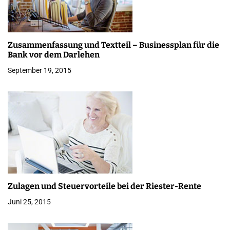
a
v
Zusammenfassung und Textteil – Businessplan für die
i
Bank vor dem Darlehen
g
September 19, 2015
a
t
i
o
n
Zulagen und Steuervorteile bei der Riester-Rente
Juni 25, 2015