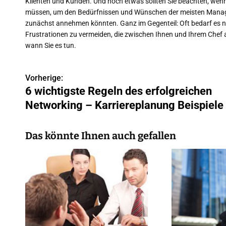
Klienten und Kunden. Und noch etwas sollten Sie beachten, wenn 
müssen, um den Bedürfnissen und Wünschen der meisten Manager
zunächst annehmen könnten. Ganz im Gegenteil: Oft bedarf es 
Frustrationen zu vermeiden, die zwischen Ihnen und Ihrem Chef 
wann Sie es tun.
Vorherige:
B
6 wichtigste Regeln des erfolgreichen
e
Networking – Karriereplanung Beispiele
i
Das könnte Ihnen auch gefallen
t
r
a
g
s