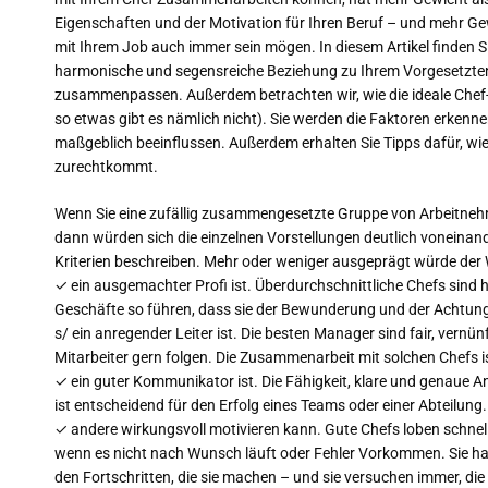
Eigenschaften und der Motivation für Ihren Beruf – und mehr Gew
mit Ihrem Job auch immer sein mögen. In diesem Artikel finden S
harmonische und segensreiche Beziehung zu Ihrem Vorgesetzten z
zusammenpassen. Außerdem betrachten wir, wie die ideale Chef-
so etwas gibt es nämlich nicht). Sie werden die Faktoren erkenne
maßgeblich beeinflussen. Außerdem erhalten Sie Tipps dafür, 
zurechtkommt.
Wenn Sie eine zufällig zusammengesetzte Gruppe von Arbeitnehm
dann würden sich die einzelnen Vorstellungen deutlich voneina
Kriterien beschreiben. Mehr oder weniger ausgeprägt würde der W
✓ ein ausgemachter Profi ist. Überdurchschnittliche Chefs sind 
Geschäfte so führen, dass sie der Bewunderung und der Achtung 
s/ ein anregender Leiter ist. Die besten Manager sind fair, vernünf
Mitarbeiter gern folgen. Die Zusammenarbeit mit solchen Chefs 
✓ ein guter Kommunikator ist. Die Fähigkeit, klare und genaue
ist entscheidend für den Erfolg eines Teams oder einer Abteilung.
✓ andere wirkungsvoll motivieren kann. Gute Chefs loben schnel
wenn es nicht nach Wunsch läuft oder Fehler Vorkommen. Sie hab
den Fortschritten, die sie machen – und sie versuchen immer, di