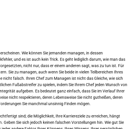
ich erscheinen. Wie können Sie jemanden managen, in dessen
fehler, und es ist auch kein Trick. Es geht lediglich darum, wie man das
rgesetzten, nicht nur, dass er einem anderen sagt, was zu tun ist. Für
tern. Sie zu managen, auch wenn Sie beide in vielen Teilbereichen Ihres
 nicht falsch. Ihren Chef zum Managen ist nicht das Gleiche, wie sich
rtlichen Fußabstreifer zu spielen, indem Sie Ihrem Chef jeden Wunsch von
egrität aufgeben. Es bedeutet ganz einfach, dass Sie im Verlauf Ihrer
ise nicht respektieren, deren Lebensweise Sie nicht gutheißen, deren
n Forderungen Sie manchmal unsinnig Finden mögen.
tfertigt sind; die Möglichkeit, Ihre Karriereziele zu erreichen, hängt
n. Geben Sie sich jedoch keinen falschen Vorstellungen hin. Wie gut Sie
eder andere Faktor Ihres Könnens, Ihres Wissens, Ihrer persönlichen