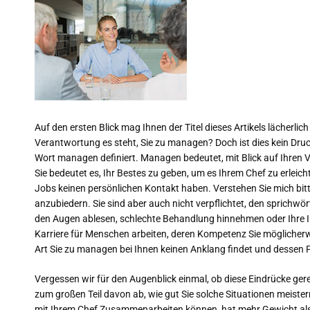
Auf den ersten Blick mag Ihnen der Titel dieses Artikels lächerl
Verantwortung es steht, Sie zu managen? Doch ist dies kein Druck
Wort managen definiert. Managen bedeutet, mit Blick auf Ihren Vo
Sie bedeutet es, Ihr Bestes zu geben, um es Ihrem Chef zu erleich
Jobs keinen persönlichen Kontakt haben. Verstehen Sie mich bitte
anzubiedern. Sie sind aber auch nicht verpflichtet, den sprichwö
den Augen ablesen, schlechte Behandlung hinnehmen oder Ihre Int
Karriere für Menschen arbeiten, deren Kompetenz Sie möglicherwe
Art Sie zu managen bei Ihnen keinen Anklang findet und desse
Vergessen wir für den Augenblick einmal, ob diese Eindrücke gerech
zum großen Teil davon ab, wie gut Sie solche Situationen meister
mit Ihrem Chef Zusammenarbeiten können, hat mehr Gewicht als j