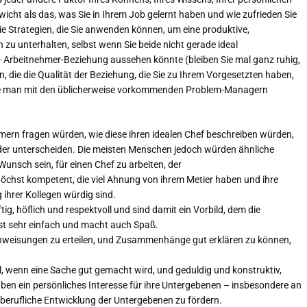
icht als das, was Sie in Ihrem Job gelernt haben und wie zufrieden Sie
ie Strategien, die Sie anwenden können, um eine produktive,
u unterhalten, selbst wenn Sie beide nicht gerade ideal
 Arbeitnehmer-Beziehung aussehen könnte (bleiben Sie mal ganz ruhig,
n, die die Qualität der Beziehung, die Sie zu Ihrem Vorgesetzten haben,
wie man mit den üblicherweise vorkommenden Problem-Managern
ern fragen würden, wie diese ihren idealen Chef beschreiben würden,
nder unterscheiden. Die meisten Menschen jedoch würden ähnliche
unsch sein, für einen Chef zu arbeiten, der
höchst kompetent, die viel Ahnung von ihrem Metier haben und ihre
ihrer Kollegen würdig sind.
tig, höflich und respektvoll und sind damit ein Vorbild, dem die
ist sehr einfach und macht auch Spaß.
 Anweisungen zu erteilen, und Zusammenhänge gut erklären zu können,
l, wenn eine Sache gut gemacht wird, und geduldig und konstruktiv,
en ein persönliches Interesse für ihre Untergebenen – insbesondere an
e berufliche Entwicklung der Untergebenen zu fördern.