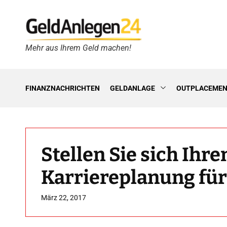
S
k
i
p
Mehr aus Ihrem Geld machen!
G
t
e
o
l
c
d
o
FINANZNACHRICHTEN
GELDANLAGE
OUTPLACEME
A
n
n
t
l
e
e
n
g
t
Stellen Sie sich Ihre
e
n
Karriereplanung für
2
4
h
März 22, 2017