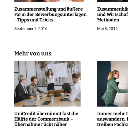
n
Zusammenstellung und äußere
Zusammenhän
a
Form der Bewerbungsunterlagen
und Wirtschaf
–Tipps und Tricks
Methoden
v
September 7, 2016
Mai 8, 2016
i
g
Mehr von uns
a
t
i
o
n
UniCredit übernimmt fast die
Immer mehr D
Hälfte der Commerzbank –
auswandern: 
Übernahme rückt näher
treiben Fachk