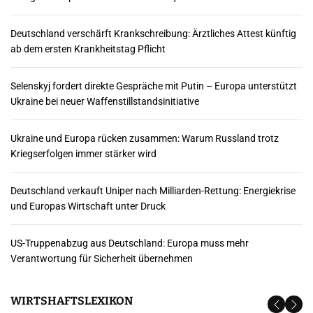
u
Deutschland verschärft Krankschreibung: Ärztliches Attest künftig
n
ab dem ersten Krankheitstag Pflicht
g
Selenskyj fordert direkte Gespräche mit Putin – Europa unterstützt
d
Ukraine bei neuer Waffenstillstandsinitiative
e
Ukraine und Europa rücken zusammen: Warum Russland trotz
r
Kriegserfolgen immer stärker wird
B
Deutschland verkauft Uniper nach Milliarden-Rettung: Energiekrise
e
und Europas Wirtschaft unter Druck
i
US-Truppenabzug aus Deutschland: Europa muss mehr
t
Verantwortung für Sicherheit übernehmen
r
WIRTSHAFTSLEXIKON
ä