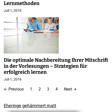
Lernmethoden
Juli 1, 2016
Die optimale Nachbereitung Ihrer Mitschrift
in der Vorlesungen – Strategien für
erfolgreich lernen
Juli 1, 2016
S
←
Previous
1
2
3
4
Next
→
e
i
Eheringe gehämmert matt