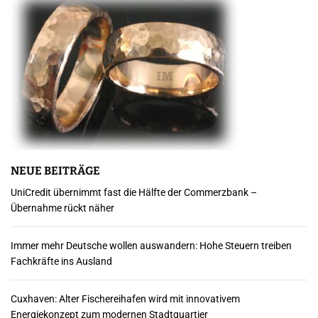
t
e
n
n
u
m
m
NEUE BEITRÄGE
UniCredit übernimmt fast die Hälfte der Commerzbank –
e
Übernahme rückt näher
r
Immer mehr Deutsche wollen auswandern: Hohe Steuern treiben
i
Fachkräfte ins Ausland
e
Cuxhaven: Alter Fischereihafen wird mit innovativem
r
Energiekonzept zum modernen Stadtquartier