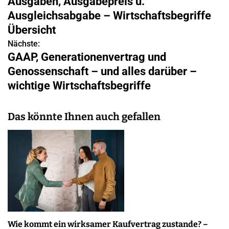
Ausgaben, Ausgabepreis u.
i
Ausgleichsabgabe – Wirtschaftsbegriffe
Übersicht
t
Nächste:
r
GAAP, Generationenvertrag und
Genossenschaft – und alles darüber –
a
wichtige Wirtschaftsbegriffe
g
s
Das könnte Ihnen auch gefallen
n
a
v
i
g
Wie kommt ein wirksamer Kaufvertrag zustande? –
a