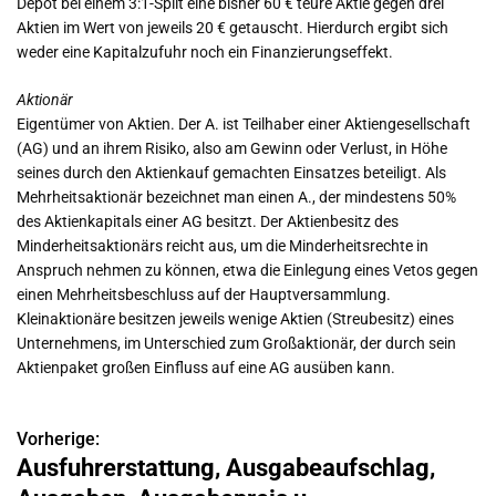
Depot bei einem 3:1-Split eine bisher 60 € teure Aktie gegen drei
Aktien im Wert von jeweils 20 € getauscht. Hierdurch ergibt sich
weder eine Kapitalzufuhr noch ein Finanzierungseffekt.
Aktionär
Eigentümer von Aktien. Der A. ist Teilhaber einer Aktiengesellschaft
(AG) und an ihrem Risiko, also am Gewinn oder Verlust, in Höhe
seines durch den Aktienkauf gemachten Einsatzes beteiligt. Als
Mehrheitsaktionär bezeichnet man einen A., der mindestens 50%
des Aktienkapitals einer AG besitzt. Der Aktienbesitz des
Minderheitsaktionärs reicht aus, um die Minderheitsrechte in
Anspruch nehmen zu können, etwa die Einlegung eines Vetos gegen
einen Mehrheitsbeschluss auf der Hauptversammlung.
Kleinaktionäre besitzen jeweils wenige Aktien (Streubesitz) eines
Unternehmens, im Unterschied zum Großaktionär, der durch sein
Aktienpaket großen Einfluss auf eine AG ausüben kann.
Vorherige:
B
Ausfuhrerstattung, Ausgabeaufschlag,
e