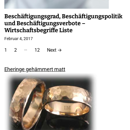
Beschäftigungsgrad, Beschäftigungspolitik
und Beschäftigungsverbote –
Wirtschaftsbegriffe Liste
Februar 4, 2017
S
…
1
2
12
Next
→
e
i
Eheringe gehämmert matt
t
e
n
n
u