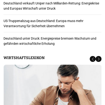
Deutschland verkauft Uniper nach Milliarden-Rettung: Energiekrise
r
und Europas Wirtschaft unter Druck
B
US-Truppenabzug aus Deutschland: Europa muss mehr
e
Verantwortung für Sicherheit übernehmen
i
Deutschland unter Druck: Energiepreise bremsen Wachstum und
t
gefährden wirtschaftliche Erholung
r
WIRTSHAFTSLEXIKON
ä
g
e