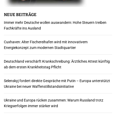
m
m
NEUE BEITRÄGE
Immer mehr Deutsche wollen auswandern: Hohe Steuern treiben
e
Fachkräfte ins Ausland
r
Cuxhaven: Alter Fischereihafen wird mit innovativem
i
Energiekonzept zum modernen Stadtquartier
e
Deutschland verschärft Krankschreibung: Ärztliches Attest künftig
r
ab dem ersten Krankheitstag Pflicht
u
Selenskyj fordert direkte Gespräche mit Putin – Europa unterstützt
n
Ukraine bei neuer Waffenstillstandsinitiative
g
Ukraine und Europa rücken zusammen: Warum Russland trotz
d
Kriegserfolgen immer stärker wird
e