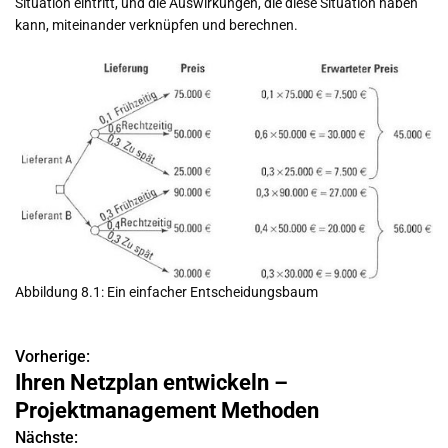
Situation eintritt, und die Auswirkungen, die diese Situation haben
kann, miteinander verknüpfen und berechnen.
Abbildung 8.1: Ein einfacher Entscheidungsbaum
Vorherige:
B
Ihren Netzplan entwickeln –
e
Projektmanagement Methoden
i
Nächste: