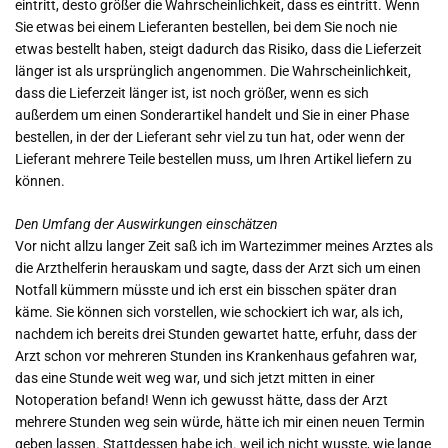
eintritt, desto größer die Wahrscheinlichkeit, dass es eintritt. Wenn
Sie etwas bei einem Lieferanten bestellen, bei dem Sie noch nie
etwas bestellt haben, steigt dadurch das Risiko, dass die Lieferzeit
länger ist als ursprünglich angenommen. Die Wahrscheinlichkeit,
dass die Lieferzeit länger ist, ist noch größer, wenn es sich
außerdem um einen Sonderartikel handelt und Sie in einer Phase
bestellen, in der der Lieferant sehr viel zu tun hat, oder wenn der
Lieferant mehrere Teile bestellen muss, um Ihren Artikel liefern zu
können.
Den Umfang der Auswirkungen einschätzen
Vor nicht allzu langer Zeit saß ich im Wartezimmer meines Arztes als
die Arzthelferin herauskam und sagte, dass der Arzt sich um einen
Notfall kümmern müsste und ich erst ein bisschen später dran
käme. Sie können sich vorstellen, wie schockiert ich war, als ich,
nachdem ich bereits drei Stunden gewartet hatte, erfuhr, dass der
Arzt schon vor mehreren Stunden ins Krankenhaus gefahren war,
das eine Stunde weit weg war, und sich jetzt mitten in einer
Notoperation befand! Wenn ich gewusst hätte, dass der Arzt
mehrere Stunden weg sein würde, hätte ich mir einen neuen Termin
geben lassen. Stattdessen habe ich. weil ich nicht wusste, wie lange