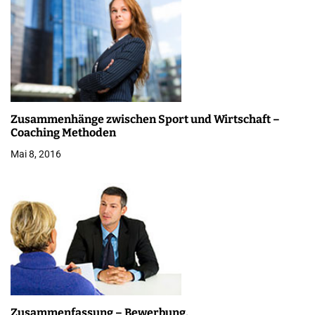
i
o
n
Zusammenhänge zwischen Sport und Wirtschaft –
Coaching Methoden
Mai 8, 2016
Zusammenfassung – Bewerbung,