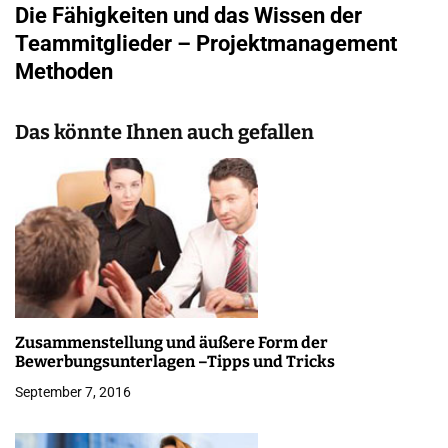
Die Fähigkeiten und das Wissen der
t
Teammitglieder – Projektmanagement
r
Methoden
a
Das könnte Ihnen auch gefallen
g
s
n
a
v
i
Zusammenstellung und äußere Form der
Bewerbungsunterlagen –Tipps und Tricks
g
September 7, 2016
a
t