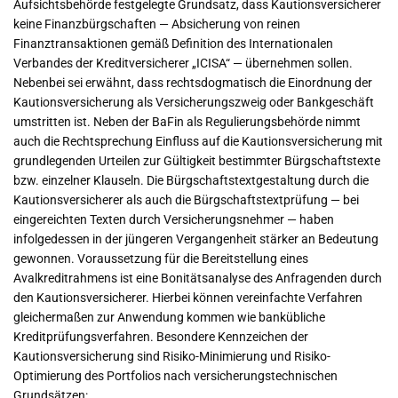
Aufsichtsbehörde festgelegte Grundsatz, dass Kautionsversicherer
keine Finanzbürgschaften — Absicherung von reinen
Finanztransaktionen gemäß Definition des Internationalen
Verbandes der Kreditversicherer „ICISA“ — übernehmen sollen.
Nebenbei sei erwähnt, dass rechtsdogmatisch die Einordnung der
Kautionsversicherung als Versicherungszweig oder Bankgeschäft
umstritten ist. Neben der BaFin als Regulierungsbehörde nimmt
auch die Rechtsprechung Einfluss auf die Kautionsversicherung mit
grundlegenden Urteilen zur Gültigkeit bestimmter Bürgschaftstexte
bzw. einzelner Klauseln. Die Bürgschaftstextgestaltung durch die
Kautionsversicherer als auch die Bürgschaftstextprüfung — bei
eingereichten Texten durch Versicherungsnehmer — haben
infolgedessen in der jüngeren Vergangenheit stärker an Bedeutung
gewonnen. Voraussetzung für die Bereitstellung eines
Avalkreditrahmens ist eine Bonitätsanalyse des Anfragenden durch
den Kautionsversicherer. Hierbei können vereinfachte Verfahren
gleichermaßen zur Anwendung kommen wie bankübliche
Kreditprüfungsverfahren. Besondere Kennzeichen der
Kautionsversicherung sind Risiko-Minimierung und Risiko-
Optimierung des Portfolios nach versicherungstechnischen
Grundsätzen: