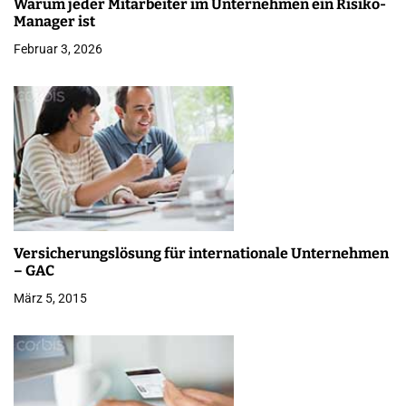
Warum jeder Mitarbeiter im Unternehmen ein Risiko-
v
Manager ist
i
Februar 3, 2026
g
a
t
i
o
n
Versicherungslösung für internationale Unternehmen
– GAC
März 5, 2015