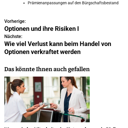
Prämienanpassungen auf den Bürgschaftsbestand
Vorherige:
B
Optionen und ihre Risiken I
e
Nächste:
Wie viel Verlust kann beim Handel von
i
Optionen verkraftet werden
t
r
Das könnte Ihnen auch gefallen
a
g
s
n
a