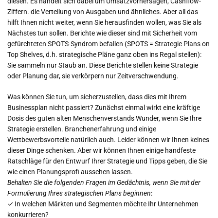
diesen. Es handelt sich dabei um Umsatzvorhersagen, Cashflow-
Ziffern. die Verteilung von Ausgaben und ähnliches. Aber all das
hilft Ihnen nicht weiter, wenn Sie herausfinden wollen, was Sie als
Nächstes tun sollen. Berichte wie dieser sind mit Sicherheit vom
gefürchteten SPOTS-Syndrom befallen (SPOTS = Strategie Plans on
Top Shelves, d.h. strategische Pläne ganz oben ins Regal stellen):
Sie sammeln nur Staub an. Diese Berichte stellen keine Strategie
oder Planung dar, sie verkörpern nur Zeitverschwendung.
Was können Sie tun, um sicherzustellen, dass dies mit Ihrem
Businessplan nicht passiert? Zunächst einmal wirkt eine kräftige
Dosis des guten alten Menschenverstands Wunder, wenn Sie Ihre
Strategie erstellen. Branchenerfahrung und einige
Wettbewerbsvorteile natürlich auch. Leider können wir Ihnen keines
dieser Dinge schenken. Aber wir können Ihnen einige handfeste
Ratschläge für den Entwurf Ihrer Strategie und Tipps geben, die Sie
wie einen Planungsprofi aussehen lassen.
Behalten Sie die folgenden Fragen im Gedächtnis, wenn Sie mit der
Formulierung Ihres strategischen Plans beginnen
:
✓ In welchen Märkten und Segmenten möchte Ihr Unternehmen
konkurrieren?