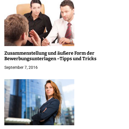
g
s
n
a
v
Zusammenstellung und äußere Form der
i
Bewerbungsunterlagen –Tipps und Tricks
g
September 7, 2016
a
t
i
o
n