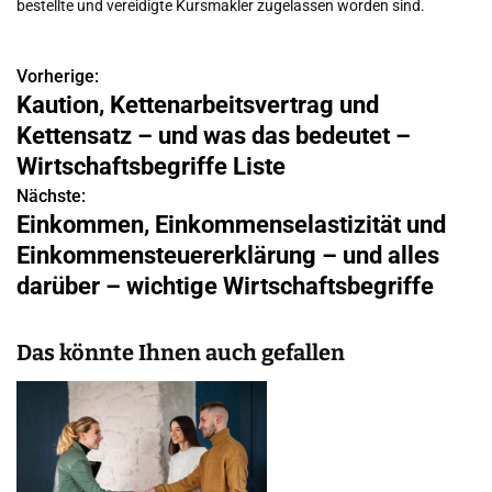
bestellte und vereidigte Kursmakler zugelassen worden sind.
Vorherige:
B
Kaution, Kettenarbeitsvertrag und
e
Kettensatz – und was das bedeutet –
i
Wirtschaftsbegriffe Liste
Nächste:
t
Einkommen, Einkommenselastizität und
r
Einkommensteuererklärung – und alles
darüber – wichtige Wirtschaftsbegriffe
a
g
Das könnte Ihnen auch gefallen
s
n
a