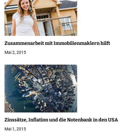
s
n
a
v
Zusammenarbeit mit Immobilienmaklern hilft
i
Mai 2, 2015
g
a
t
i
o
n
Zinssätze, Inflation und die Notenbank in den USA
Mai 1, 2015