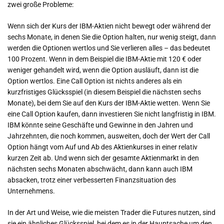
zwei große Probleme:
Wenn sich der Kurs der IBM-Aktien nicht bewegt oder während der
sechs Monate, in denen Sie die Option halten, nur wenig steigt, dann
werden die Optionen wertlos und Sie verlieren alles – das bedeutet
100 Prozent. Wenn in dem Beispiel die IBM-Aktie mit 120 € oder
weniger gehandelt wird, wenn die Option ausläuft, dann ist die
Option wertlos. Eine Call Option ist nichts anderes als ein
kurzfristiges Glücksspiel (in diesem Beispiel die nächsten sechs
Monate), bei dem Sie auf den Kurs der IBM-Aktie wetten. Wenn Sie
eine Call Option kaufen, dann investieren Sie nicht langfristig in IBM.
IBM könnte seine Geschäfte und Gewinne in den Jahren und
Jahrzehnten, die noch kommen, ausweiten, doch der Wert der Call
Option hängt vom Auf und Ab des Aktienkurses in einer relativ
kurzen Zeit ab. Und wenn sich der gesamte Aktienmarkt in den
nächsten sechs Monaten abschwächt, dann kann auch IBM
absacken, trotz einer verbesserten Finanzsituation des
Unternehmens.
In der Art und Weise, wie die meisten Trader die Futures nutzen, sind
sie ein ähnliches Glücksspiel, bei dem es in der Hauptsache um den