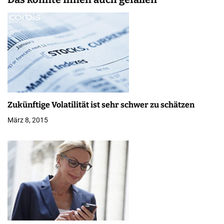
g
s
n
a
v
Zukünftige Volatilität ist sehr schwer zu schätzen
i
März 8, 2015
g
a
t
i
o