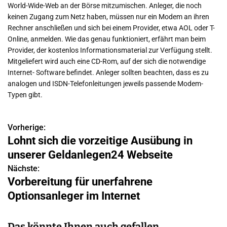
World-Wide-Web an der Börse mitzumischen. Anleger, die noch
keinen Zugang zum Netz haben, müssen nur ein Modem an ihren
Rechner anschließen und sich bei einem Provider, etwa AOL oder T-
Online, anmelden. Wie das genau funktioniert, erfährt man beim
Provider, der kostenlos Informationsmaterial zur Verfügung stellt.
Mitgeliefert wird auch eine CD-Rom, auf der sich die notwendige
Internet- Software befindet. Anleger sollten beachten, dass es zu
analogen und ISDN-Telefonleitungen jeweils passende Modem-
Typen gibt.
Vorherige:
B
Lohnt sich die vorzeitige Ausübung in
e
unserer Geldanlegen24 Webseite
i
Nächste:
Vorbereitung für unerfahrene
t
Optionsanleger im Internet
r
a
Das könnte Ihnen auch gefallen