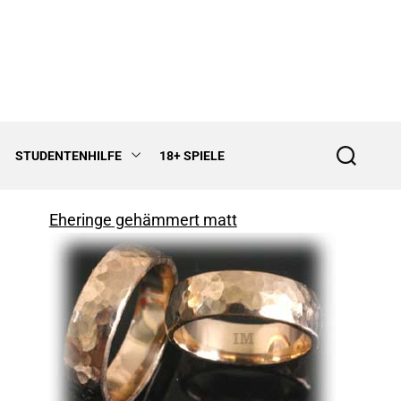
STUDENTENHILFE
18+ SPIELE
S
e
a
r
Eheringe gehämmert matt
c
h