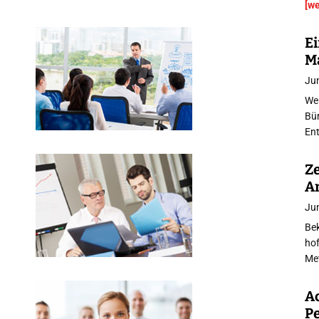
[w
Ei
M
Jun
Wen
Bür
En
Z
A
Jun
Bek
hof
Met
Ac
P