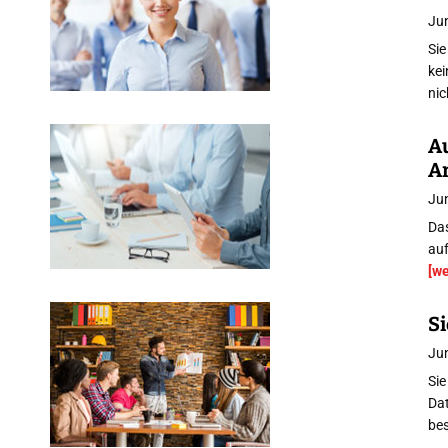
Jun
Sie
ke
ni
A
Ar
Jun
Das
auf
[w
Si
Jun
Sie
Dat
be