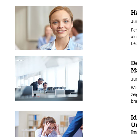
H
Jun
Feh
als
Le
De
M
Jun
Wie
zei
br
I
Um
I