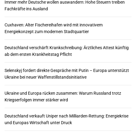
Immer mehr Deutsche wollen auswandern: Hohe Steuern treiben
e
Fachkräfte ins Ausland
r
Cuxhaven: Alter Fischereihafen wird mit innovativem
i
Energiekonzept zum modernen Stadtquartier
e
Deutschland verschärft Krankschreibung: Ärztliches Attest künftig
r
ab dem ersten Krankheitstag Pflicht
u
Selenskyj fordert direkte Gespräche mit Putin – Europa unterstützt
n
Ukraine bei neuer Waffenstillstandsinitiative
g
Ukraine und Europa rücken zusammen: Warum Russland trotz
d
Kriegserfolgen immer stärker wird
e
Deutschland verkauft Uniper nach Milliarden-Rettung: Energiekrise
r
und Europas Wirtschaft unter Druck
B