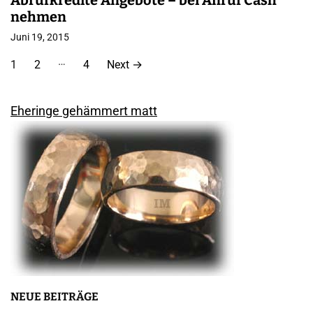
Abrufkredite Angebote – bei Anruf Cash
nehmen
Juni 19, 2015
S
…
1
2
4
Next
→
e
i
Eheringe gehämmert matt
t
e
n
n
u
m
m
NEUE BEITRÄGE