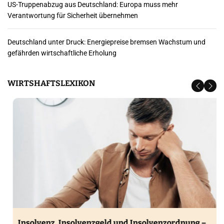
US-Truppenabzug aus Deutschland: Europa muss mehr
e
Verantwortung für Sicherheit übernehmen
i
Deutschland unter Druck: Energiepreise bremsen Wachstum und
t
gefährden wirtschaftliche Erholung
r
WIRTSHAFTSLEXIKON
ä
g
e
Insolvenz, Insolvenzgeld und Insolvenzordnung –