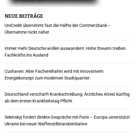
m
m
NEUE BEITRÄGE
UniCredit übernimmt fast die Hälfte der Commerzbank –
e
Übernahme rückt näher
r
Immer mehr Deutsche wollen auswandern: Hohe Steuern treiben
i
Fachkräfte ins Ausland
e
Cuxhaven: Alter Fischereihafen wird mit innovativem
r
Energiekonzept zum modernen Stadtquartier
u
Deutschland verschärft Krankschreibung: Ärztliches Attest künftig
n
ab dem ersten Krankheitstag Pflicht
g
Selenskyj fordert direkte Gespräche mit Putin – Europa unterstützt
d
Ukraine bei neuer Waffenstillstandsinitiative
e