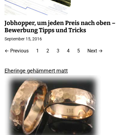
Jobhopper, um jeden Preis nach oben –
Bewerbung Tipps und Tricks
September 15, 2016
S
←
Previous
1
2
3
4
5
Next
→
e
i
Eheringe gehämmert matt
t
e
n
n
u