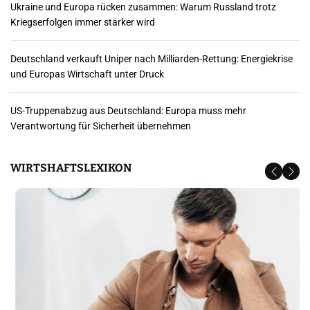
Ukraine und Europa rücken zusammen: Warum Russland trotz
r
Kriegserfolgen immer stärker wird
B
Deutschland verkauft Uniper nach Milliarden-Rettung: Energiekrise
e
und Europas Wirtschaft unter Druck
i
US-Truppenabzug aus Deutschland: Europa muss mehr
t
Verantwortung für Sicherheit übernehmen
r
WIRTSHAFTSLEXIKON
ä
g
e